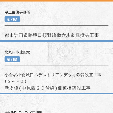
県土整備事務所
福岡県
都市計画道路境口頓野線勘六歩道橋撤去工事
北九州市建設局
福岡県
小倉駅小倉城口ペデストリアンデッキ鉄骨設置工事
(２４－２)
新堤橋(中原西２０号線)側道橋架設工事