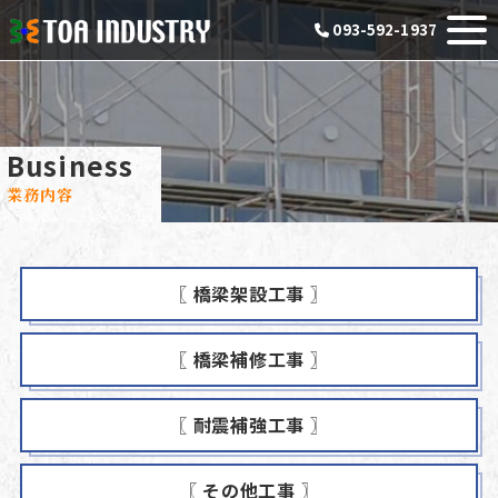
093-592-1937
Business
業務内容
〖 橋梁架設工事 〗
〖 橋梁補修工事 〗
〖 耐震補強工事 〗
〖 その他工事 〗