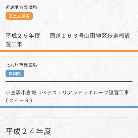
近畿地方整備局
国土交通省
平成２５年度
国道１６３号山田地区歩道橋設
置工事
北九州市建設局
福岡県
小倉駅小倉城口ペデストリアンデッキルーフ設置工事
(２４－９)
平成２４年度